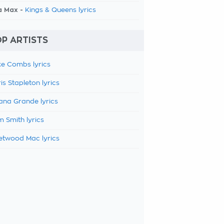
a Max -
Kings & Queens lyrics
P ARTISTS
e Combs lyrics
is Stapleton lyrics
ana Grande lyrics
 Smith lyrics
etwood Mac lyrics