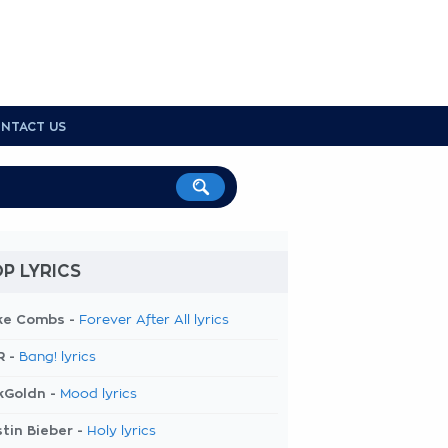
NTACT US
P LYRICS
ke Combs -
Forever After All lyrics
R -
Bang! lyrics
kGoldn -
Mood lyrics
tin Bieber -
Holy lyrics