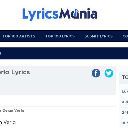
TOP 100 ARTISTS
TOP 100 LYRICS
SUBMIT LYRICS
CO
la Lyrics
TO
Lu
AJ
e Dejan Verla
24
n Verla
Jus