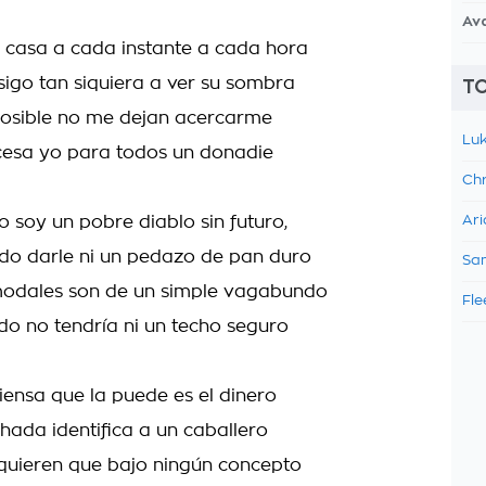
Av
 casa a cada instante a cada hora
nsigo tan siquiera a ver su sombra
TO
posible no me dejan acercarme
Luk
cesa yo para todos un donadie
Chr
o soy un pobre diablo sin futuro,
Ari
do darle ni un pedazo de pan duro
Sam
modales son de un simple vagabundo
Fle
do no tendría ni un techo seguro
piensa que la puede es el dinero
chada identifica a un caballero
quieren que bajo ningún concepto