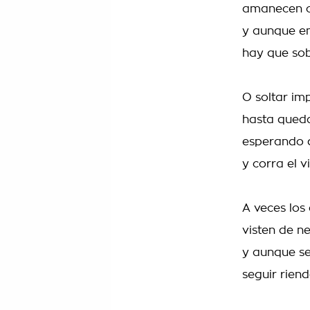
amanecen 
y aunque e
hay que sob
O soltar im
hasta queda
esperando 
y corra el v
A veces los 
visten de n
y aunque se
seguir rien