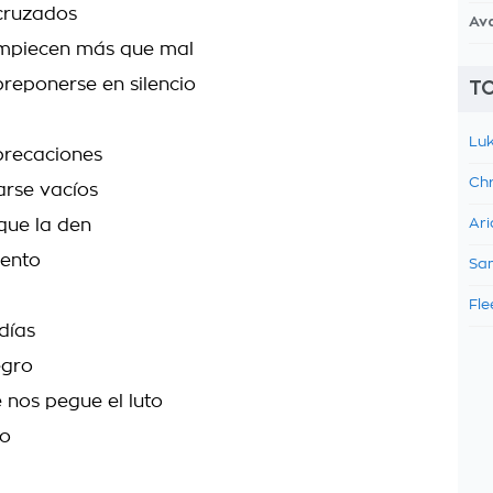
cruzados
Av
mpiecen más que mal
reponerse en silencio
TO
Luk
precaciones
Chr
rse vacíos
que la den
Ari
iento
Sam
Fle
días
egro
 nos pegue el luto
do