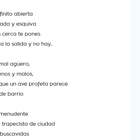
finito abierta
nada y esquiva
 cerca te pones
 la salida y no hay..
mal agüero,
enos y malos,
que un ave profeta parece
 de barrio
 menudente
 trapecista de ciudad
, buscavidas