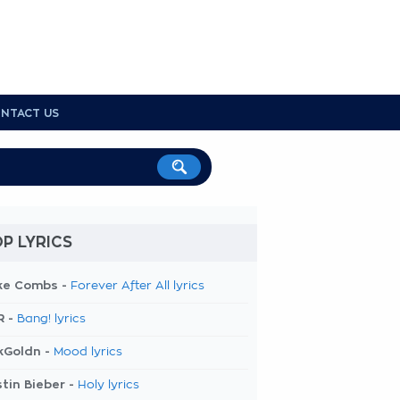
NTACT US
P LYRICS
ke Combs -
Forever After All lyrics
R -
Bang! lyrics
kGoldn -
Mood lyrics
tin Bieber -
Holy lyrics