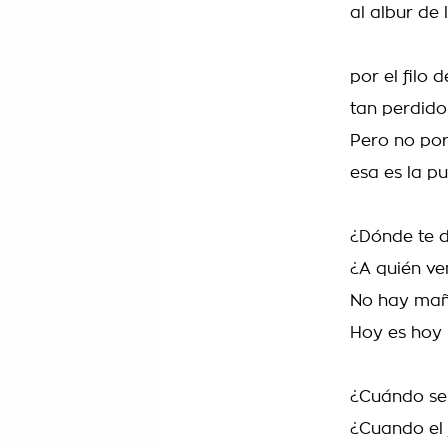
al albur de
por el filo d
tan perdid
Pero no po
esa es la pu
¿Dónde te d
¿A quién ve
No hay mañ
Hoy es hoy
¿Cuándo se
¿Cuando el 