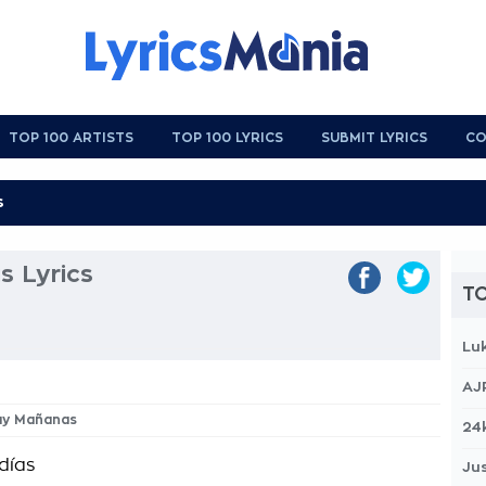
TOP 100 ARTISTS
TOP 100 LYRICS
SUBMIT LYRICS
CO
 Lyrics
TO
Lu
AJ
Hay Mañanas
24
días
Jus