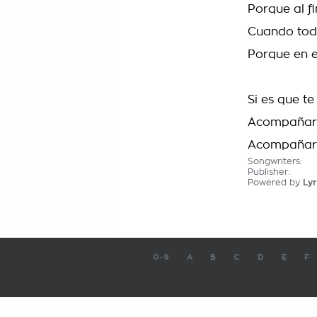
Porque al fi
Cuando todo
Porque en e
Si es que t
Acompañar 
Acompañar 
Songwriters:
Publisher:
Powered by
Lyr
0-9
A
B
C
D
E
F