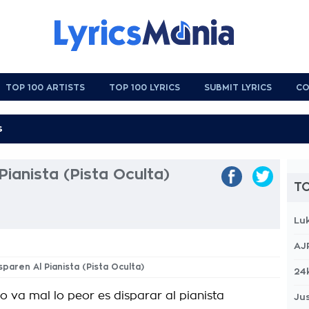
TOP 100 ARTISTS
TOP 100 LYRICS
SUBMIT LYRICS
CO
Pianista (Pista Oculta)
TO
Lu
AJ
sparen Al Pianista (Pista Oculta)
24
 va mal lo peor es disparar al pianista
Jus