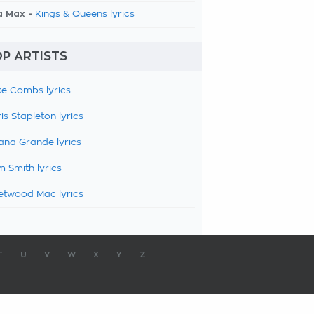
a Max -
Kings & Queens lyrics
P ARTISTS
e Combs lyrics
is Stapleton lyrics
ana Grande lyrics
 Smith lyrics
etwood Mac lyrics
T
U
V
W
X
Y
Z