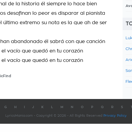
nal de la historia él siempre lo hace bien
Av
s desafinan lo peor es disparar al pianista
l último extremo su nota es la que ah de ser
TO
Luk
e han abandonado él sabrá con que canción
Chr
el vacío que quedó en tu corazón
el vacío que quedó en tu corazón
Ari
Sam
icFind
Fle
G
H
I
J
K
L
M
N
O
P
Q
R
S
LyricsMania.com - Copyright © 2026 - All Rights Reserved
Privacy Policy