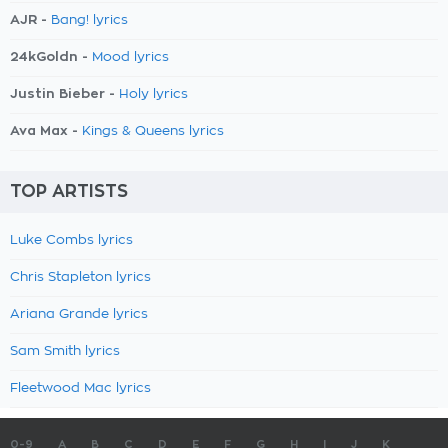
AJR -
Bang! lyrics
24kGoldn -
Mood lyrics
Justin Bieber -
Holy lyrics
Ava Max -
Kings & Queens lyrics
TOP ARTISTS
Luke Combs lyrics
Chris Stapleton lyrics
Ariana Grande lyrics
Sam Smith lyrics
Fleetwood Mac lyrics
0-9
A
B
C
D
E
F
G
H
I
J
K