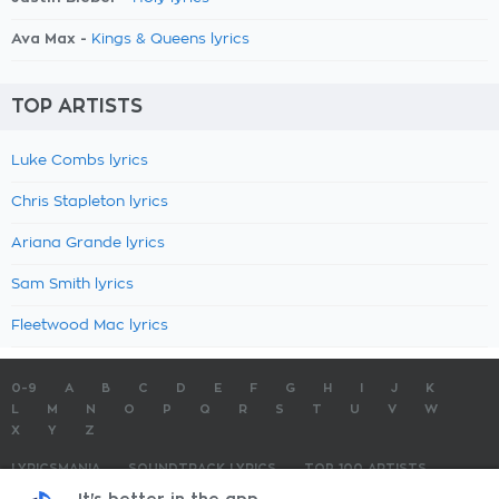
Ava Max -
Kings & Queens lyrics
TOP ARTISTS
Luke Combs lyrics
Chris Stapleton lyrics
Ariana Grande lyrics
Sam Smith lyrics
Fleetwood Mac lyrics
0-9
A
B
C
D
E
F
G
H
I
J
K
L
M
N
O
P
Q
R
S
T
U
V
W
X
Y
Z
LYRICSMANIA
SOUNDTRACK LYRICS
TOP 100 ARTISTS
TOP 100 LYRICS
SUBMIT LYRICS
CONTACT US