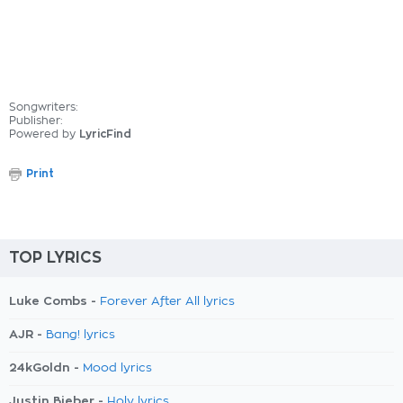
Songwriters:
Publisher:
Powered by
LyricFind
Print
TOP LYRICS
Luke Combs -
Forever After All lyrics
AJR -
Bang! lyrics
24kGoldn -
Mood lyrics
Justin Bieber -
Holy lyrics