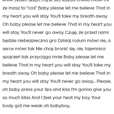
krew Jeden szept, myśli sto, każda chwila mówi mi
że masz to "coś" Baby please let me believe That in
my heart you will stay You'll take my breath away
Oh baby please let me believe That in my heart you
will stay You'll never go away Czuję, że przed nami
będzie niebezpieczna gra Dzisiaj rozum mówi nie, a
serce mówi tak Nie chcę bronić się, nie, tajemnica
spojrzeń tak przyciąga mnie Baby please let me
believe That in my heart you will stay You'll take my
breath away Oh baby please let me believe That in
my heart you will stay You'll never go away... Please,
oh baby press your lips and kiss I'm gonna give you
so much bliss And I feel your heat my boy Your
body got me weak oh babyboy..