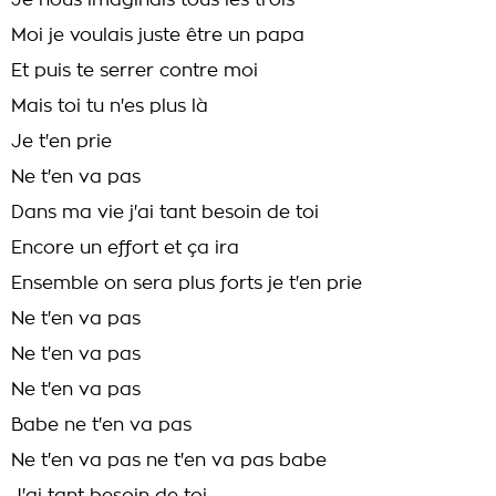
Je nous imaginais tous les trois
Moi je voulais juste être un papa
Et puis te serrer contre moi
Mais toi tu n'es plus là
Je t'en prie
Ne t'en va pas
Dans ma vie j'ai tant besoin de toi
Encore un effort et ça ira
Ensemble on sera plus forts je t'en prie
Ne t'en va pas
Ne t'en va pas
Ne t'en va pas
Babe ne t'en va pas
Ne t'en va pas ne t'en va pas babe