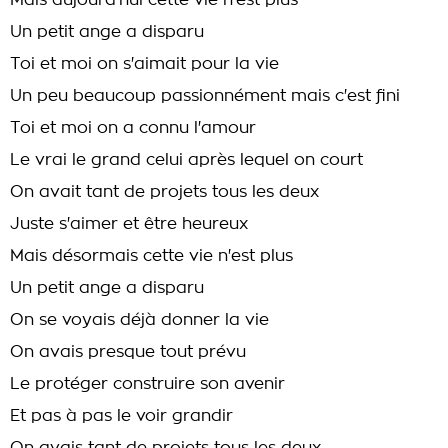
Mais aujourd'hui cette vie n'est plus
Un petit ange a disparu
Toi et moi on s'aimait pour la vie
Un peu beaucoup passionnément mais c'est fini
Toi et moi on a connu l'amour
Le vrai le grand celui après lequel on court
On avait tant de projets tous les deux
Juste s'aimer et être heureux
Mais désormais cette vie n'est plus
Un petit ange a disparu
On se voyais déjà donner la vie
On avais presque tout prévu
Le protéger construire son avenir
Et pas à pas le voir grandir