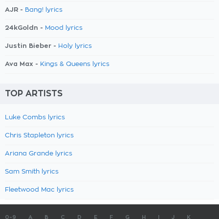
AJR -
Bang! lyrics
24kGoldn -
Mood lyrics
Justin Bieber -
Holy lyrics
Ava Max -
Kings & Queens lyrics
TOP ARTISTS
Luke Combs lyrics
Chris Stapleton lyrics
Ariana Grande lyrics
Sam Smith lyrics
Fleetwood Mac lyrics
0-9
A
B
C
D
E
F
G
H
I
J
K