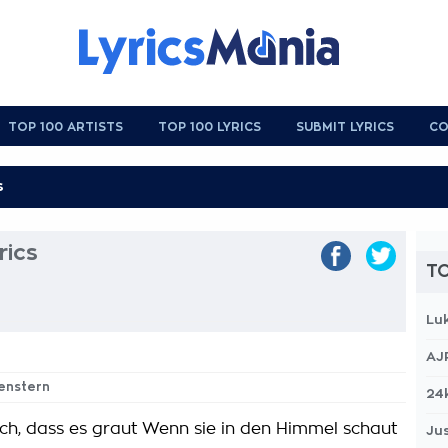
TOP 100 ARTISTS
TOP 100 LYRICS
SUBMIT LYRICS
CO
rics
TO
Lu
AJ
genstern
24
lich, dass es graut Wenn sie in den Himmel schaut
Jus