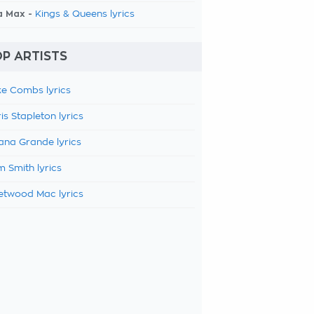
a Max -
Kings & Queens lyrics
P ARTISTS
e Combs lyrics
is Stapleton lyrics
ana Grande lyrics
 Smith lyrics
etwood Mac lyrics