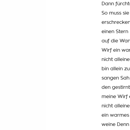
Dann fürchte
So muss sie
erschrecken
einen Stern
auf die Wan
Wirf ein wa
nicht alleine
bin allein 
sangen Sah 
den gestirn
meine Wirf e
nicht allei
ein warmes L
weine Denn d