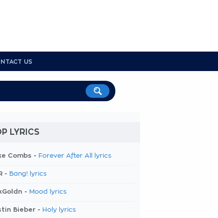
NTACT US
P LYRICS
ke Combs -
Forever After All lyrics
R -
Bang! lyrics
kGoldn -
Mood lyrics
tin Bieber -
Holy lyrics