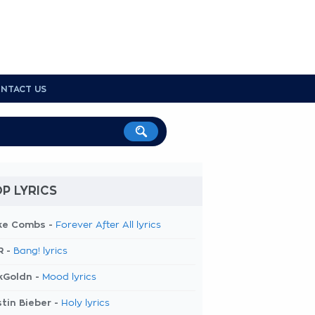
NTACT US
P LYRICS
ke Combs -
Forever After All lyrics
R -
Bang! lyrics
kGoldn -
Mood lyrics
tin Bieber -
Holy lyrics