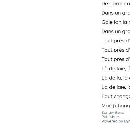
De dormir a
Dans un gra
Gaie lon la
Dans un gra
Tout près d
Tout près d
Tout près d
Là de laïe, là
Là de la, là 
La de laïe, l
Faut chang
Moé j'chang
Songwriters:
Publisher:
Powered by
Lyr