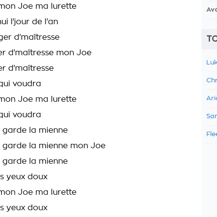
 mon Joe ma lurette
Av
ui l'jour de l'an
ger d'maîtresse
TO
er d'maîtresse mon Joe
Luk
r d'maîtresse
Chr
qui voudra
 mon Joe ma lurette
Ari
qui voudra
Sam
 garde la mienne
Fle
e garde la mienne mon Joe
 garde la mienne
lis yeux doux
 mon Joe ma lurette
lis yeux doux