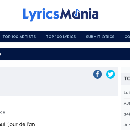
TOP 100 ARTISTS
TOP 100 LYRICS
SUBMIT LYRICS
CO
TO
Lu
AJ
Joe
24
ui l'jour de l'an
Jus