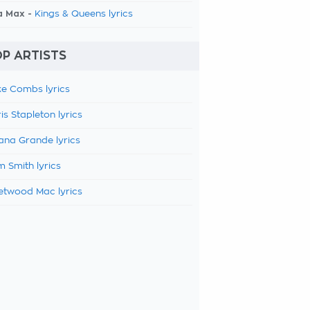
a Max -
Kings & Queens lyrics
P ARTISTS
e Combs lyrics
is Stapleton lyrics
ana Grande lyrics
 Smith lyrics
etwood Mac lyrics