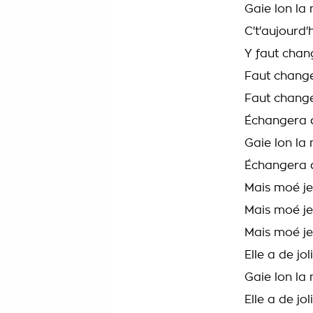
Gaie lon la
C't'aujourd'h
Y faut chan
Faut chang
Faut change
Échangera 
Gaie lon la
Échangera 
Mais moé je
Mais moé j
Mais moé je
Elle a de jo
Gaie lon la
Elle a de jo