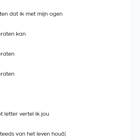
en dat ik met mijn ogen
praten kan
praten
praten
t letter vertel ik jou
teeds van het leven houâ¦