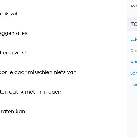
Av
t ik wil
TO
eggen alles
Luk
Chr
t nog zo stil
Ari
oor je daar misschien niets van
Sam
Fle
en dat ik met mijn ogen
praten kan