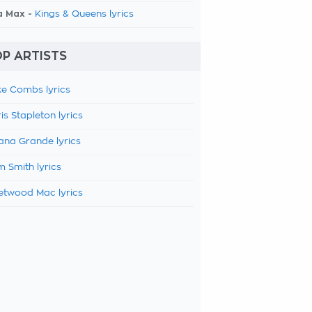
a Max -
Kings & Queens lyrics
P ARTISTS
e Combs lyrics
is Stapleton lyrics
ana Grande lyrics
 Smith lyrics
etwood Mac lyrics