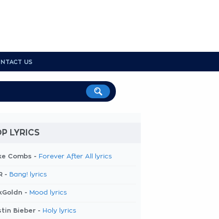
NTACT US
P LYRICS
ke Combs -
Forever After All lyrics
R -
Bang! lyrics
kGoldn -
Mood lyrics
tin Bieber -
Holy lyrics