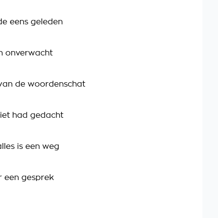
de eens geleden
en onverwacht
 van de woordenschat
niet had gedacht
lles is een weg
r een gesprek