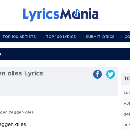
TOP 100 ARTISTS
TOP 100 LYRICS
SUBMIT LYRICS
CO
n alles Lyrics
TO
Lu
AJ
 ogen zeggen alles
24
eggen alles
Jus