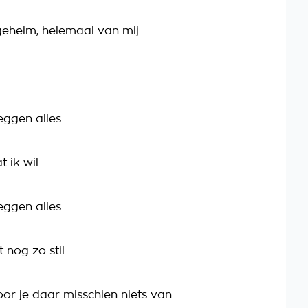
 geheim, helemaal van mij
eggen alles
t ik wil
eggen alles
t nog zo stil
oor je daar misschien niets van