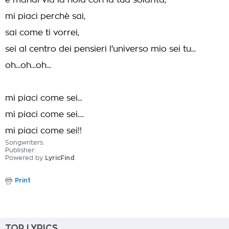
e mandi via la noia con la tua solarità,
mi piaci perchè sai,
sai come ti vorrei,
sei al centro dei pensieri l'universo mio sei tu...
oh...oh...oh...
mi piaci come sei...
mi piaci come sei....
mi piaci come sei!!
Songwriters:
Publisher:
Powered by
LyricFind
Print
TOP LYRICS