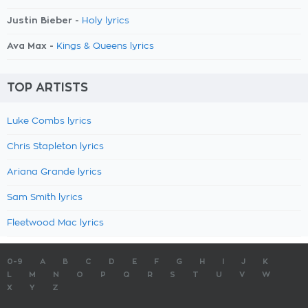
Justin Bieber -
Holy lyrics
Ava Max -
Kings & Queens lyrics
TOP ARTISTS
Luke Combs lyrics
Chris Stapleton lyrics
Ariana Grande lyrics
Sam Smith lyrics
Fleetwood Mac lyrics
0-9
A
B
C
D
E
F
G
H
I
J
K
L
M
N
O
P
Q
R
S
T
U
V
W
X
Y
Z