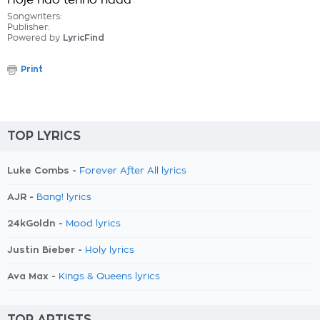
Hoje não tenho nada
Songwriters:
Publisher:
Powered by
LyricFind
Print
TOP LYRICS
Luke Combs -
Forever After All lyrics
AJR -
Bang! lyrics
24kGoldn -
Mood lyrics
Justin Bieber -
Holy lyrics
Ava Max -
Kings & Queens lyrics
TOP ARTISTS