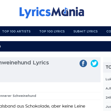
TOP 100 ARTISTS
TOP 100 LYRICS
SUBMIT LYRICS
CO
hweinehund Lyrics
TO
Lu
AJ
 Innerer Schweinehund
24
Halsband aus Schokolade, aber keine Leine
Jus