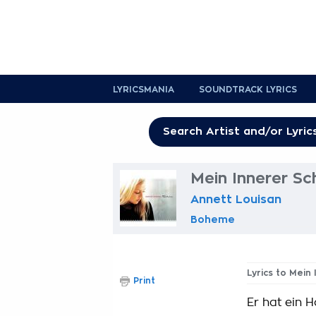
LYRICSMANIA
SOUNDTRACK LYRICS
Mein Innerer Sc
Annett Louisan
Boheme
Lyrics to Mein
Print
Er hat ein 