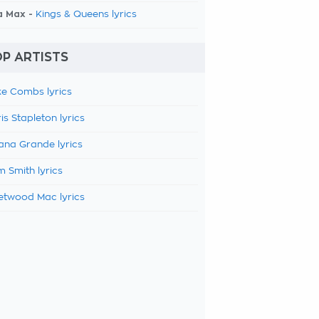
a Max -
Kings & Queens lyrics
P ARTISTS
e Combs lyrics
is Stapleton lyrics
ana Grande lyrics
 Smith lyrics
etwood Mac lyrics