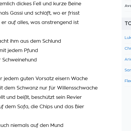
iemlich dickes Fell und kurze Beine
Av
als Gassi und schläft, wo er frisst
 er auf alles, was anstrengend ist
TO
Luk
acht ihm aus dem Schlund
Chr
mit jedem Pfund
er Schweinehund
Ari
Sam
or jedem guten Vorsatz eisern Wache
Fle
it dem Schwanz nur für Willensschwache
ellt und beißt, beschützt sein Revier
uf dem Sofa, die Chips und das Bier
 auch niemals auf den Mund