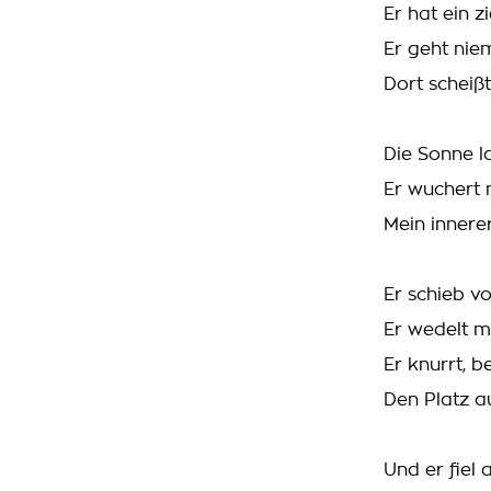
Er hat ein z
Er geht niem
Dort scheißt
Die Sonne l
Er wuchert 
Mein inner
Er schieb v
Er wedelt m
Er knurrt, b
Den Platz a
Und er fiel