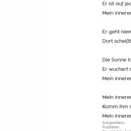
Er ist auf j
Mein inner
Er geht niem
Dort scheißt
Die Sonne l
Er wuchert 
Mein inner
Mein inner
Komm ihm ni
Mein inner
Songwriters:
Publisher: