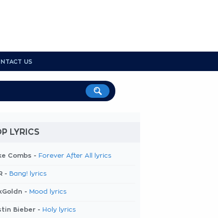
NTACT US
P LYRICS
ke Combs -
Forever After All lyrics
R -
Bang! lyrics
kGoldn -
Mood lyrics
tin Bieber -
Holy lyrics