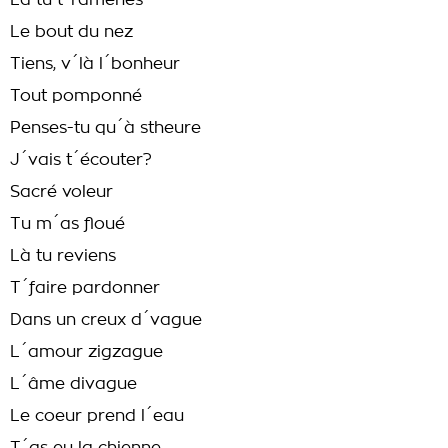
Là tu t´ramènes
Le bout du nez
Tiens, v´là l´bonheur
Tout pomponné
Penses-tu qu´à stheure
J´vais t´écouter?
Sacré voleur
Tu m´as floué
Là tu reviens
T´faire pardonner
Dans un creux d´vague
L´amour zigzague
L´âme divague
Le coeur prend l´eau