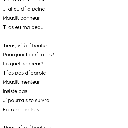
T´as eu la chienne
J´ai eu d´la peine
Maudit bonheur
T´as eu ma peau!
Tiens, v´là l´bonheur
Pourquoi tu m´colles?
En quel honneur?
T´as pas d´parole
Maudit menteur
Insiste pas
J´pourrais te suivre
Encore une fois