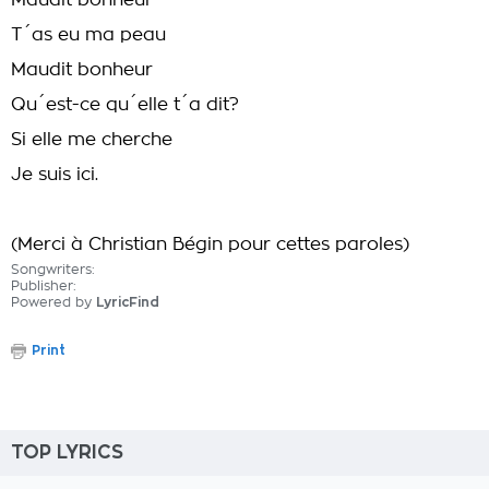
Maudit bonheur
T´as eu ma peau
Maudit bonheur
Qu´est-ce qu´elle t´a dit?
Si elle me cherche
Je suis ici.
(Merci à Christian Bégin pour cettes paroles)
Songwriters:
Publisher:
Powered by
LyricFind
Print
TOP LYRICS