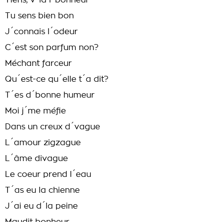
Tiens, v´là l´bonheur
Tu sens bien bon
J´connais l´odeur
C´est son parfum non?
Méchant farceur
Qu´est-ce qu´elle t´a dit?
T´es d´bonne humeur
Moi j´me méfie
Dans un creux d´vague
L´amour zigzague
L´âme divague
Le coeur prend l´eau
T´as eu la chienne
J´ai eu d´la peine