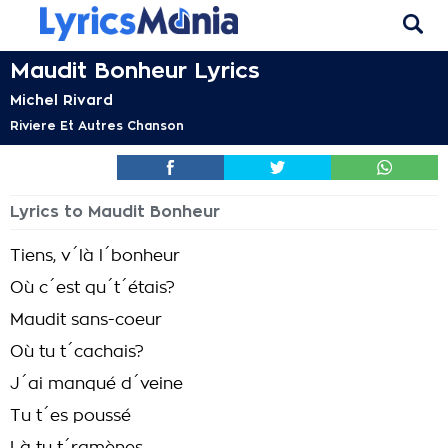
Maudit Bonheur Lyrics
Michel Rivard
Riviere Et Autres Chanson
Lyrics to Maudit Bonheur
Tiens, v´là l´bonheur
Où c´est qu´t´étais?
Maudit sans-coeur
Où tu t´cachais?
J´ai manqué d´veine
Tu t´es poussé