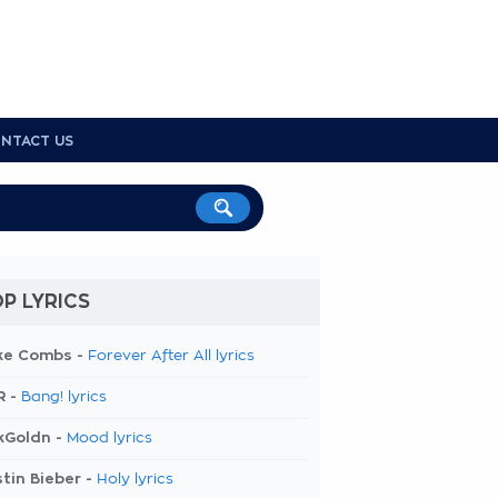
NTACT US
P LYRICS
ke Combs -
Forever After All lyrics
R -
Bang! lyrics
kGoldn -
Mood lyrics
tin Bieber -
Holy lyrics