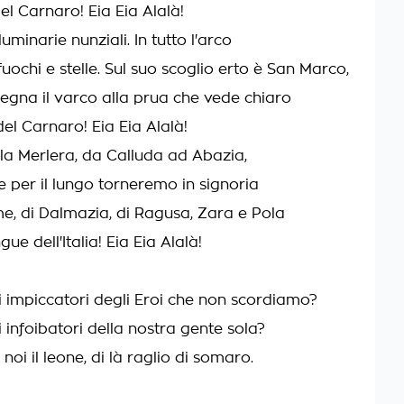
del Carnaro! Eia Eia Alalà!
luminarie nunziali. In tutto l'arco
fuochi e stelle. Sul suo scoglio erto è San Marco,
segna il varco alla prua che vede chiaro
del Carnaro! Eia Eia Alalà!
lla Merlera, da Calluda ad Abazia,
 e per il lungo torneremo in signoria
ume, di Dalmazia, di Ragusa, Zara e Pola
ue dell'Italia! Eia Eia Alalà!
i impiccatori degli Eroi che non scordiamo?
 infoibatori della nostra gente sola?
noi il leone, di là raglio di somaro.