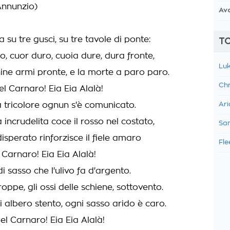
Annunzio)
Av
 su tre gusci, su tre tavole di ponte:
TO
, cuor duro, cuoia dure, dura fronte,
Luk
ne armi pronte, e la morte a paro paro.
Chr
el Carnaro! Eia Eia Alalà!
a tricolore ognun s'è comunicato.
Ari
ncrudelita coce il rosso nel costato,
Sam
disperato rinforzisce il fiele amaro
Fle
l Carnaro! Eia Eia Alalà!
di sasso che l'ulivo fa d'argento.
groppe, gli ossi delle schiene, sottovento.
 albero stento, ogni sasso arido è caro.
del Carnaro! Eia Eia Alalà!