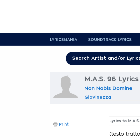
LYRICSMANIA
SOUNDTRACK LYRICS
M.A.S. 96 Lyrics
Non Nobis Domine
Giovinezza
Lyrics to M.A.S
Print
(testo trat