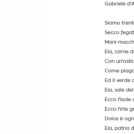
Gabriele d'
Siamo trenta
Secco fegato
Mani macchi
Eia, carne d
Con un'osti
Come piaga i
Ed il verde 
Eia, sale de
Ecco l'isole 
Ecco l'irte 
Dolce è ogni
Eia, patria 