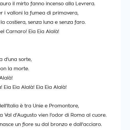
l lauro il mirto fanno incenso alla Levrera.
r i valloni la fumea di primavera,
la costiera, senza luna e senza faro.
del Carnaro! Eia Eia Alalà!
a d'una sorte,
con la morte.
 Alalà!
! Eia Eia Alalà! Eia Eia Alalà!
ell'Italia è tra Unie e Promontore,
a Val d'Augusto vien l'odor di Roma al cuore.
asce un fiore su dal bronzo e dall'acciaro.