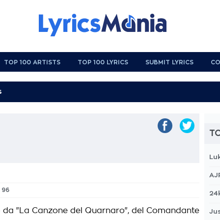
TOP 100 ARTISTS
TOP 100 LYRICS
SUBMIT LYRICS
CO
TO
Lu
AJ
. 96
24
to da "La Canzone del Quarnaro", del Comandante
Jus