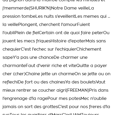
au pignon dans la mainJe compte les minutes et
j'memmerde[SHURIK'N]Notre Dame veilleLa
pression tombeLes nuits s'eveillentLes memes qui ...
la veillePlongent, cherchent l'amourFuient
l'oubliPlein de fielCertain ont de quoi faire peterOu
jouent les mecs friquesHistoire d'epaterMais sans
chequierC'est l'echec sur l'echiquierChichement
sapeY'a pas une chanceDe charmer une
charmanteFaut d'venir riche et viteQuitte a payer
cher (cher)Chaine jette un charmeOn se jette ou on
reflechiDe fort ou des chainesYa des bouletsVaut
mieux rentrer se coucher aigri[FREEMAN]Pris dans
l'engrenage d'la ragePour mes potesMec n'oublie
jamais on sort des grottesC'est pour nos freres d'la