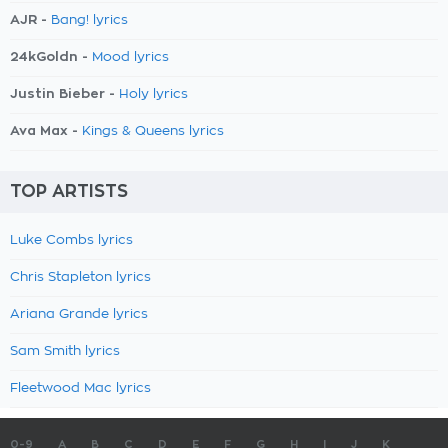
AJR -
Bang! lyrics
24kGoldn -
Mood lyrics
Justin Bieber -
Holy lyrics
Ava Max -
Kings & Queens lyrics
TOP ARTISTS
Luke Combs lyrics
Chris Stapleton lyrics
Ariana Grande lyrics
Sam Smith lyrics
Fleetwood Mac lyrics
0-9
A
B
C
D
E
F
G
H
I
J
K