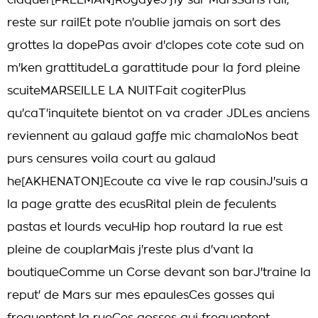
claquer[FREEMAN]RogayeJ'fly sur MarsSans rail,
reste sur railEt pote n'oublie jamais on sort des
grottes la dopePas avoir d'clopes cote cote sud on
m'ken grattitudeLa garattitude pour la ford pleine
scuiteMARSEILLE LA NUITFait cogiterPlus
qu'caT'inquitete bientot on va crader JDLes anciens
reviennent au galaud gaffe mic chamaloNos beat
purs censures voila court au galaud
he[AKHENATON]Ecoute ca vive le rap cousinJ'suis a
la page gratte des ecusRital plein de feculents
pastas et lourds vecuHip hop routard la rue est
pleine de couplarMais j'reste plus d'vant la
boutiqueComme un Corse devant son barJ'traine la
reput' de Mars sur mes epaulesCes gosses qui