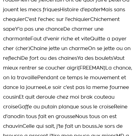
l'oubliPlein de fielCertain ont de quoi faire peterOu
jouent les mecs friquesHistoire d'epaterMais sans
chequierC'est l'echec sur l'echiquierChichement
sapeY'a pas une chanceDe charmer une
charmanteFaut d'venir riche et viteQuitte a payer
cher (cher)Chaine jette un charmeOn se jette ou on
reflechiDe fort ou des chainesYa des bouletsVaut
mieux rentrer se coucher aigri[FREEMAN]La chance,
on la travaillePendant ce temps le mouvement et
dance la journeeLe soir c'est pas la meme fournee
cousinEt quit deroule chez moi brak couteau
croiseGaffe au putain planque sous le croiseReine
d'anodin tous fait en grousseNous tous on est
chauvinCelle qui sait, j'te fait un boussJe sors de