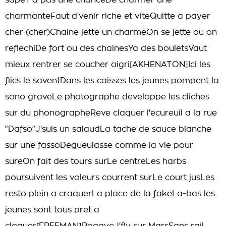
sapeY'a pas une chanceDe charmer une
charmanteFaut d'venir riche et viteQuitte a payer
cher (cher)Chaine jette un charmeOn se jette ou on
reflechiDe fort ou des chainesYa des bouletsVaut
mieux rentrer se coucher aigri[AKHENATON]Ici les
flics le saventDans les caisses les jeunes pompent la
sono graveLe photographe developpe les cliches
sur du phonographeReve claquer l'ecureuil a la rue
"Dafso"J'suis un salaudLa tache de sauce blanche
sur une fassoDegueulasse comme la vie pour
sureOn fait des tours surLe centreLes harbs
poursuivent les voleurs courrent surLe court jusLes
resto plein a craquerLa place de la fakeLa-bas les
jeunes sont tous pret a