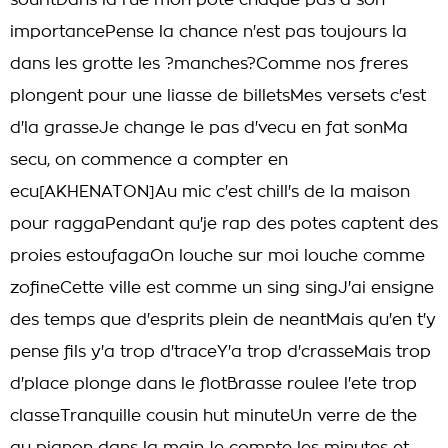
souritDans la rue mon pote chaque pas a son
importancePense la chance n'est pas toujours la
dans les grotte les ?manches?Comme nos freres
plongent pour une liasse de billetsMes versets c'est
d'la grasseJe change le pas d'vecu en fat sonMa
secu, on commence a compter en
ecu[AKHENATON]Au mic c'est chill's de la maison
pour raggaPendant qu'je rap des potes captent des
proies estoufagaOn louche sur moi louche comme
zofineCette ville est comme un sing singJ'ai ensigne
des temps que d'esprits plein de neantMais qu'en t'y
pense fils y'a trop d'traceY'a trop d'crasseMais trop
d'place plonge dans le flotBrasse roulee l'ete trop
classeTranquille cousin hut minuteUn verre de the