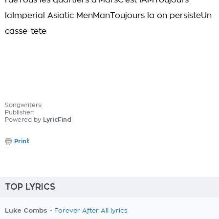
rueTous les quartiers d'MarsC'est IAMToujours
laImperial Asiatic MenManToujours la on persisteUn
casse-tete
Songwriters:
Publisher:
Powered by
LyricFind
Print
TOP LYRICS
Luke Combs -
Forever After All lyrics