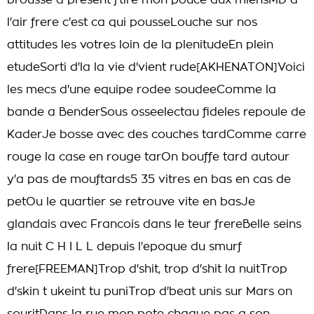
brousse a present j'tire mon pouce aux miensMD a
l'air frere c'est ca qui pousseLouche sur nos
attitudes les votres loin de la plenitudeEn plein
etudeSorti d'la la vie d'vient rude[AKHENATON]Voici
les mecs d'une equipe rodee soudeeComme la
bande a BenderSous osseelectau fideles repoule de
KaderJe bosse avec des couches tardComme carre
rouge la case en rouge tarOn bouffe tard autour
y'a pas de mouftards5 35 vitres en bas en cas de
petOu le quartier se retrouve vite en basJe
glandais avec Francois dans le teur frereBelle seins
la nuit C H I L L depuis l'epoque du smurf
frere[FREEMAN]Trop d'shit, trop d'shit la nuitTrop
d'skin t ukeint tu puniTrop d'beat unis sur Mars on