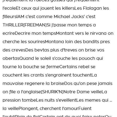
frequentent la rueCes gosses qui frequentent
l'ecoleEt ceux qui jouent les killersLes Flalagan les
filleursIAM c'est comme Michael Jacks' c'est
THRILLER[FREEMAN]Si j'passe mon temps a
ecrireDecrire mon tempsMontant vers le nirvana on
cherche les souriresMontana loin des bandits pres
des crevesDes bevtas plus d'treves on brise vos
obertasQuand le soleil s'couche les pouoch qui
tourne la bouche se fermeCertains rebel se
couchent les crants s'engrainent touchentLa
mauvaise regenere la braiseDos qu'on pese jamais
on file a l'anglaise[SHURIK'N]Notre Dame veilleLa
pression tombeLes nuits s'eveillentLes memes qui ...
la veillePlongent, cherchent l'amourFuient