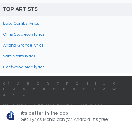
TOP ARTISTS
Luke Combs lyrics
Chris Stapleton lyrics
Ariana Grande lyrics
Sam Smith lyrics
Fleetwood Mac lyrics
0-9
A
B
C
D
E
F
G
H
I
J
K
L
M
N
O
P
Q
R
S
T
U
V
W
X
Y
Z
LYRICSMANIA
SOUNDTRACK LYRICS
TOP 100 ARTISTS
TOP 100 LYRICS
SUBMIT LYRICS
CONTACT US
It's better in the app
Get Lyrics Mania app for Android, it's free!
LyricsMania.com - Copyright © 2026 - All Rights Reserved
Privacy Policy