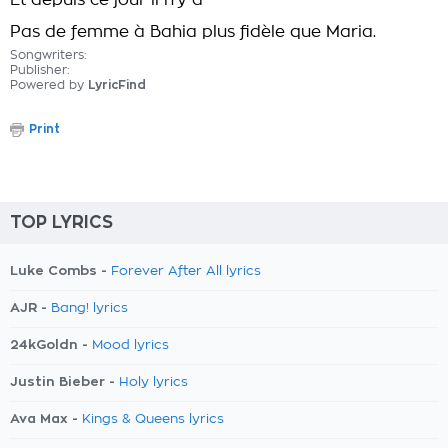
Et depuis ce jour il n'y a
Pas de femme à Bahia plus fidèle que Maria.
Songwriters:
Publisher:
Powered by
LyricFind
Print
TOP LYRICS
Luke Combs -
Forever After All lyrics
AJR -
Bang! lyrics
24kGoldn -
Mood lyrics
Justin Bieber -
Holy lyrics
Ava Max -
Kings & Queens lyrics