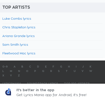
TOP ARTISTS
Luke Combs lyrics
Chris Stapleton lyrics
Ariana Grande lyrics
Sam Smith lyrics
Fleetwood Mac lyrics
0-9
A
B
C
D
E
F
G
H
I
J
K
L
M
N
O
P
Q
R
S
T
U
V
W
X
Y
Z
LYRICSMANIA
SOUNDTRACK LYRICS
TOP 100 ARTISTS
TOP 100 LYRICS
SUBMIT LYRICS
CONTACT US
It's better in the app
Get Lyrics Mania app for Android, it's free!
LyricsMania.com - Copyright © 2026 - All Rights Reserved
Privacy Policy