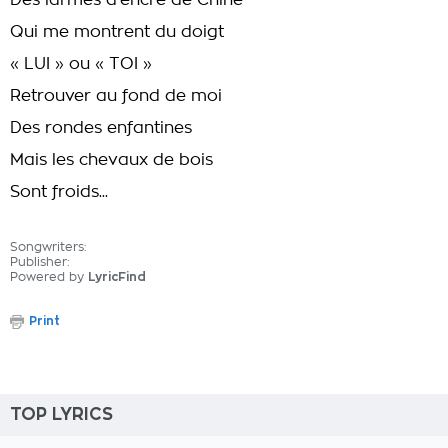
Des larmes d'encre de Chine
Qui me montrent du doigt
« LUI » ou « TOI »
Retrouver au fond de moi
Des rondes enfantines
Mais les chevaux de bois
Sont froids...
Songwriters:
Publisher:
Powered by
LyricFind
Print
TOP LYRICS