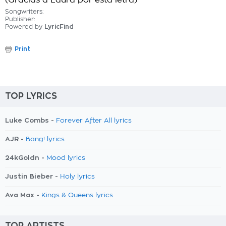
(Gracias a Laura por esta letra)
Songwriters:
Publisher:
Powered by
LyricFind
Print
TOP LYRICS
Luke Combs -
Forever After All lyrics
AJR -
Bang! lyrics
24kGoldn -
Mood lyrics
Justin Bieber -
Holy lyrics
Ava Max -
Kings & Queens lyrics
TOP ARTISTS