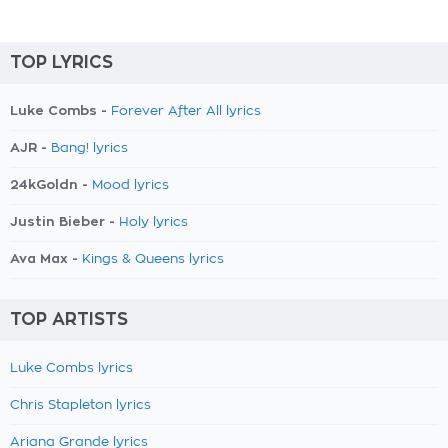
TOP LYRICS
Luke Combs -
Forever After All lyrics
AJR -
Bang! lyrics
24kGoldn -
Mood lyrics
Justin Bieber -
Holy lyrics
Ava Max -
Kings & Queens lyrics
TOP ARTISTS
Luke Combs lyrics
Chris Stapleton lyrics
Ariana Grande lyrics