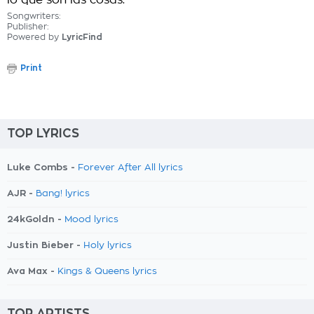
lo que son las cosas.
Songwriters:
Publisher:
Powered by
LyricFind
Print
TOP LYRICS
Luke Combs -
Forever After All lyrics
AJR -
Bang! lyrics
24kGoldn -
Mood lyrics
Justin Bieber -
Holy lyrics
Ava Max -
Kings & Queens lyrics
TOP ARTISTS