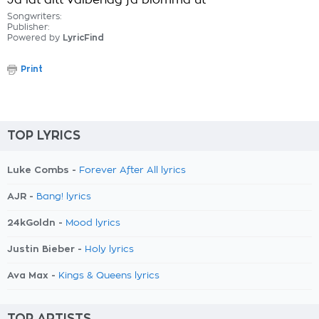
Ja låt ditt välbehag få blomma ut
Songwriters:
Publisher:
Powered by
LyricFind
Print
TOP LYRICS
Luke Combs -
Forever After All lyrics
AJR -
Bang! lyrics
24kGoldn -
Mood lyrics
Justin Bieber -
Holy lyrics
Ava Max -
Kings & Queens lyrics
TOP ARTISTS