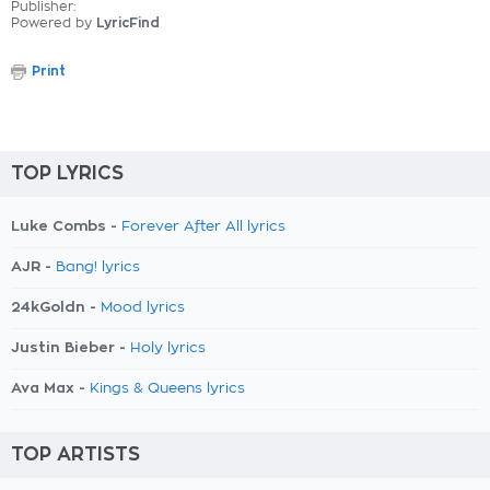
Publisher:
Powered by
LyricFind
Print
TOP LYRICS
Luke Combs -
Forever After All lyrics
AJR -
Bang! lyrics
24kGoldn -
Mood lyrics
Justin Bieber -
Holy lyrics
Ava Max -
Kings & Queens lyrics
TOP ARTISTS