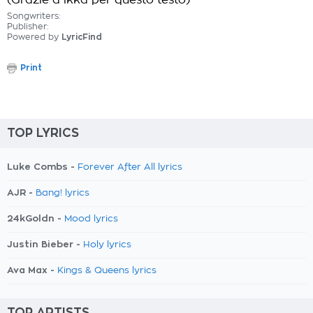
(Grazie a ikka per questo testo)
Songwriters:
Publisher:
Powered by
LyricFind
Print
TOP LYRICS
Luke Combs -
Forever After All lyrics
AJR -
Bang! lyrics
24kGoldn -
Mood lyrics
Justin Bieber -
Holy lyrics
Ava Max -
Kings & Queens lyrics
TOP ARTISTS