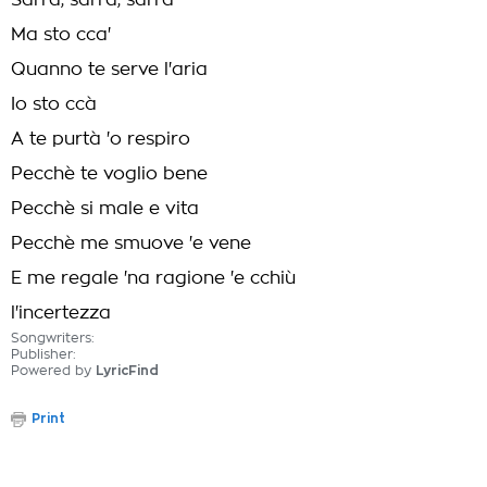
Sarrà, sarrà, sarrà
Ma sto cca'
Quanno te serve l'aria
Io sto ccà
A te purtà 'o respiro
Pecchè te voglio bene
Pecchè si male e vita
Pecchè me smuove 'e vene
E me regale 'na ragione 'e cchiù
l'incertezza
Songwriters:
Publisher:
Powered by
LyricFind
Print