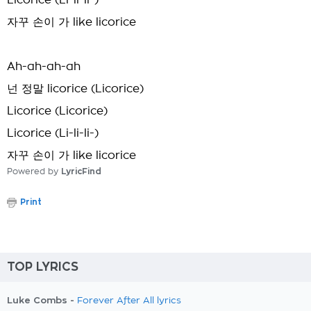
Licorice (Li-li-li-)
자꾸 손이 가 like licorice
Ah-ah-ah-ah
넌 정말 licorice (Licorice)
Licorice (Licorice)
Licorice (Li-li-li-)
자꾸 손이 가 like licorice
Powered by
LyricFind
Print
TOP LYRICS
Luke Combs -
Forever After All lyrics