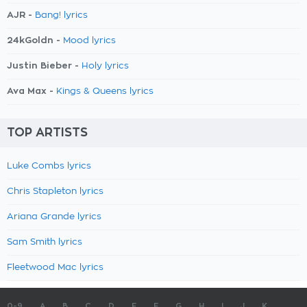
AJR -
Bang! lyrics
24kGoldn -
Mood lyrics
Justin Bieber -
Holy lyrics
Ava Max -
Kings & Queens lyrics
TOP ARTISTS
Luke Combs lyrics
Chris Stapleton lyrics
Ariana Grande lyrics
Sam Smith lyrics
Fleetwood Mac lyrics
0-9
A
B
C
D
E
F
G
H
I
J
K