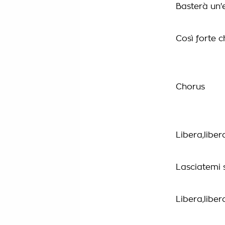
Basterà un
Così forte c
Chorus
Libera,liber
Lasciatemi 
Libera,liber