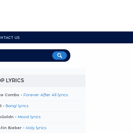
NTACT US
P LYRICS
ke Combs -
Forever After All lyrics
R -
Bang! lyrics
kGoldn -
Mood lyrics
tin Bieber -
Holy lyrics