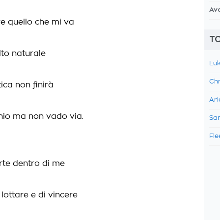
Av
re quello che mi va
TO
lto naturale
Luk
Chr
ica non finirà
Ari
chio ma non vado via.
Sam
Fle
rte dentro di me
 lottare e di vincere