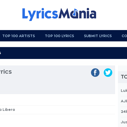
TOP 100 ARTISTS
TOP 100 LYRICS
SUBMIT LYRICS
CO
rics
TO
Lu
AJ
a Libera
24
Jus