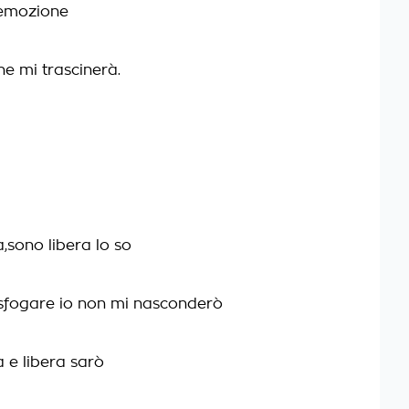
'emozione
he mi trascinerà.
a,sono libera lo so
sfogare io non mi nasconderò
a e libera sarò