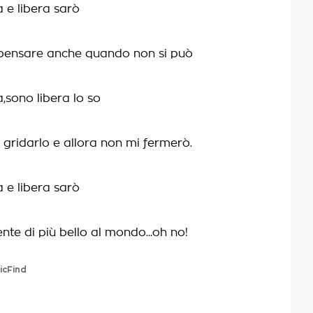
a e libera sarò
i pensare anche quando non si può
a,sono libera lo so
 gridarlo e allora non mi fermerò.
a e libera sarò
ente di più bello al mondo...oh no!
icFind