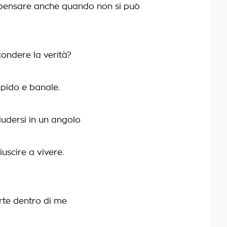
i pensare anche quando non si può
ondere la verità?
upido e banale.
iudersi in un angolo
uscire a vivere.
rte dentro di me