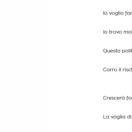
Io voglio fa
Io trovo mo
Questa polit
Corro il ris
Crescerà fo
La voglia di