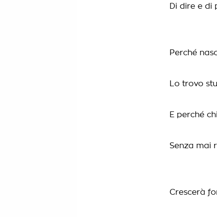
Di dire e d
Perché nasc
Lo trovo st
E perché ch
Senza mai ri
Crescerà fo