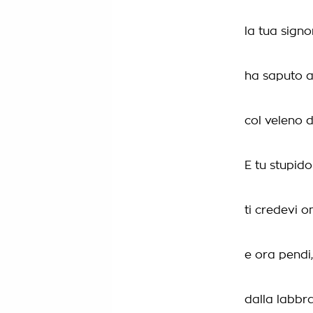
la tua sign
ha saputo 
col veleno d
E tu stupid
ti credevi 
e ora pendi
dalla labbr