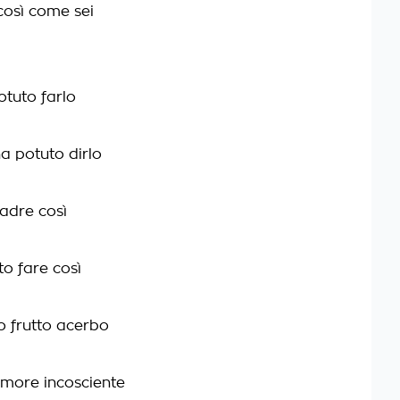
 così come sei
tuto farlo
a potuto dirlo
madre così
ato fare così
o frutto acerbo
amore incosciente