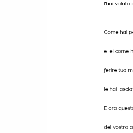
l'hai voluta
Come hai po
e lei come h
ferire tua 
le hai lasci
E ora quest
del vostro 