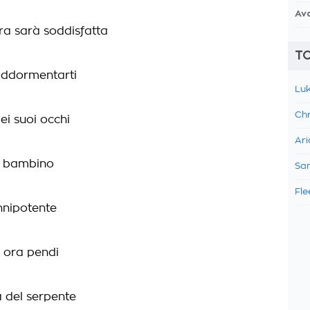
Av
ora sarà soddisfatta
TO
addormentarti
Luk
Chr
ei suoi occhi
Ari
o bambino
Sam
Fle
onnipotente
, ora pendi
a del serpente