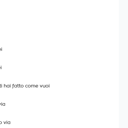
ei
i
ti hai fatto come vuoi
via
o via