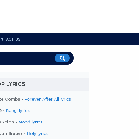
NTACT US
P LYRICS
ke Combs -
Forever After All lyrics
R -
Bang! lyrics
kGoldn -
Mood lyrics
tin Bieber -
Holy lyrics