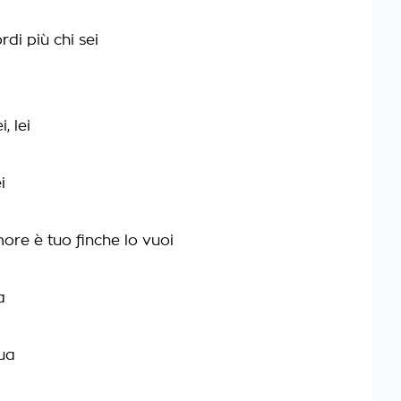
rdi più chi sei
, lei
i
ore è tuo finche lo vuoi
a
tua