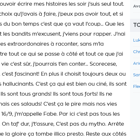
uvoir écrire mes histoires les soir j'suis seul tout.
Av
hoix qu'j'avais à faire, j'peux pas avoir tout, et si
s du bon temps c'est que ça vaut l'coup... Que les
TO
 les bandits m'excusent, j'viens pour rapper. J'nai
Luk
res extraordonaires à raconter, sans m'la
Chr
tre tout ce qui se passe à côté et tout ce que j'ai
ie c'est sûr, j'pourrais t'en conter... Scorecese,
Ari
, c'est fascinant! En plus il choisit toujours deux ou
Sam
 hallucinants. C'est ça qui est bien ou ciné, ils sont
Fle
ls sont tous grands! Ils sont tous forts! Ils ne
is ces salauds! C'est ça le pire mais nos vies
 16/9, j'm'appelle Fabe. Par ici c'est pas tous les
. On taf' dur, j't'assure, C'est pas du mytho. Arrête
e la gloire ça tombe illico presto. Reste aux côtés