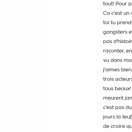
tout! Pour po
Ca c'est un c
toi tu prend
gangsters et
pas d'histoi
raconter, en
vu dans ma v
j'aimes bien
trois acteurs
tous beaux! I
meurent jama
c'est pas du
jours la teuf
de croire qu