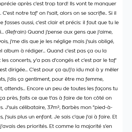
pprécie après c'est trop tard! Ils vont te manquer
.. C'est notre taf' on l'sait, alors on se sacrifie.. Si il
e fasses aussi, c'est clair et précis: il faut que tu le
... (Refrain) Quand j'pense aux gens que j'aime,
vois, j'me dis que je les néglige mais j'suis obligé,
el album à rédiger... Quand c'est pas ça ou la
 les concerts, y'a pas d'congés et c'est par le taf'
st dirigée... C'est pour ça qu'j'a idu mal à y mêler
ts, j'dis ça gentiment, pour être ma femme,
 attends... Encore un peu de toutes les façons tu
 ça près, faits ce que t'as à faire de ton côté on
s. J'suis célibataire, 37m², Barbès mon "pied-à-
s, j'suis plus un enfant. Je sais c'que j'ai à faire. Et
n, j'avais des priorités. Et comme la majorité s'en