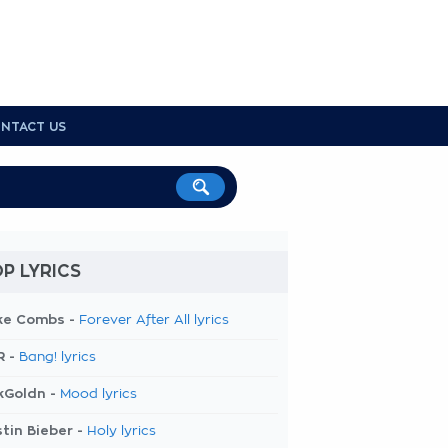
NTACT US
P LYRICS
ke Combs -
Forever After All lyrics
R -
Bang! lyrics
kGoldn -
Mood lyrics
tin Bieber -
Holy lyrics