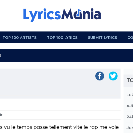
TOP 100 ARTISTS
TOP 100 LYRICS
SUBMIT LYRICS
CO
TO
Lu
AJ
ir
24
as vu le temps passe tellement vite le rap me vole
Jus