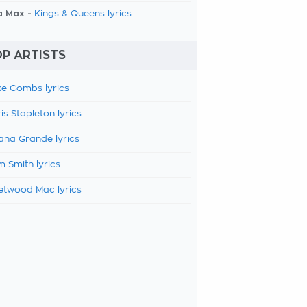
a Max -
Kings & Queens lyrics
P ARTISTS
e Combs lyrics
is Stapleton lyrics
ana Grande lyrics
 Smith lyrics
etwood Mac lyrics