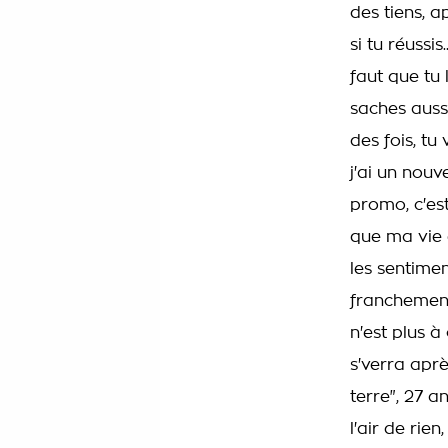
des tiens, a
si tu réussis.
faut que tu l
saches aussi
des fois, tu 
j'ai un nouv
promo, c'est
que ma vie e
les sentimen
franchement,
n'est plus à
s'verra aprè
terre", 27 an
l'air de rie