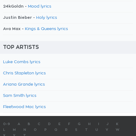
24kGoldn -
Mood lyrics
Justin Bieber -
Holy lyrics
Ava Max -
Kings & Queens lyrics
TOP ARTISTS
Luke Combs lyrics
Chris Stapleton lyrics
Ariana Grande lyrics
Sam Smith lyrics
Fleetwood Mac lyrics
0-9
A
B
C
D
E
F
G
H
I
J
K
L
M
N
O
P
Q
R
S
T
U
V
W
X
Y
Z