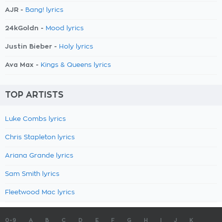
AJR -
Bang! lyrics
24kGoldn -
Mood lyrics
Justin Bieber -
Holy lyrics
Ava Max -
Kings & Queens lyrics
TOP ARTISTS
Luke Combs lyrics
Chris Stapleton lyrics
Ariana Grande lyrics
Sam Smith lyrics
Fleetwood Mac lyrics
0-9
A
B
C
D
E
F
G
H
I
J
K