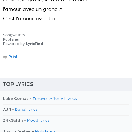
Le seul, le grand, le véritable amour
l'amour avec un grand A
C'est l'amour avec toi
Songwriters:
Publisher:
Powered by
LyricFind
Print
TOP LYRICS
Luke Combs -
Forever After All lyrics
AJR -
Bang! lyrics
24kGoldn -
Mood lyrics
Justin Bieber -
Holy lyrics