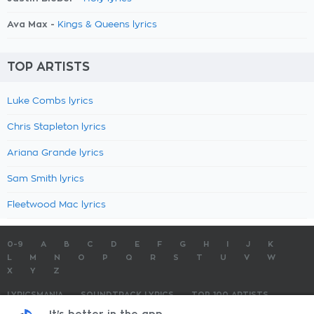
Ava Max -
Kings & Queens lyrics
TOP ARTISTS
Luke Combs lyrics
Chris Stapleton lyrics
Ariana Grande lyrics
Sam Smith lyrics
Fleetwood Mac lyrics
0-9
A
B
C
D
E
F
G
H
I
J
K
L
M
N
O
P
Q
R
S
T
U
V
W
X
Y
Z
LYRICSMANIA
SOUNDTRACK LYRICS
TOP 100 ARTISTS
TOP 100 LYRICS
SUBMIT LYRICS
CONTACT US