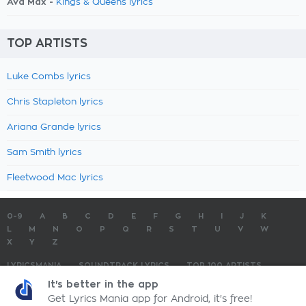
Ava Max -
Kings & Queens lyrics
TOP ARTISTS
Luke Combs lyrics
Chris Stapleton lyrics
Ariana Grande lyrics
Sam Smith lyrics
Fleetwood Mac lyrics
0-9
A
B
C
D
E
F
G
H
I
J
K
L
M
N
O
P
Q
R
S
T
U
V
W
X
Y
Z
LYRICSMANIA
SOUNDTRACK LYRICS
TOP 100 ARTISTS
TOP 100 LYRICS
SUBMIT LYRICS
CONTACT US
It's better in the app
Get Lyrics Mania app for Android, it's free!
LyricsMania.com - Copyright © 2026 - All Rights Reserved
Privacy Policy