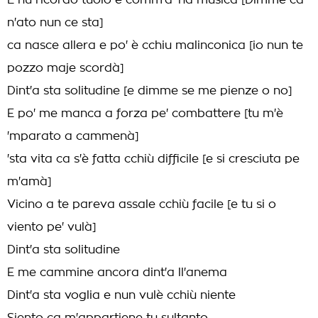
E nu ricordo tuoio è comm'a 'na musica [Dimme ca
n'ato nun ce sta]
ca nasce allera e po' è cchiu malinconica [io nun te
pozzo maje scordà]
Dint'a sta solitudine [e dimme se me pienze o no]
E po' me manca a forza pe' combattere [tu m'è
'mparato a cammenà]
'sta vita ca s'è fatta cchiù difficile [e si cresciuta pe
m'amà]
Vicino a te pareva assale cchiù facile [e tu si o
viento pe' vulà]
Dint'a sta solitudine
E me cammine ancora dint'a ll'anema
Dint'a sta voglia e nun vulè cchiù niente