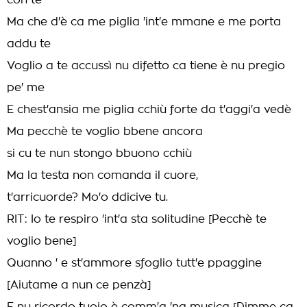
con te
Ma che d'è ca me piglia 'int'e mmane e me porta
addu te
Voglio a te accussì nu difetto ca tiene è nu pregio
pe' me
E chest'ansia me piglia cchiù forte da t'aggi'a vedè
Ma pecchè te voglio bbene ancora
si cu te nun stongo bbuono cchiù
Ma la testa non comanda il cuore,
t'arricuorde? Mo'o ddicive tu.
RIT: Io te respiro 'int'a sta solitudine [Pecchè te
voglio bene]
Quanno ' e st'ammore sfoglio tutt'e ppaggine
[Aiutame a nun ce penzà]