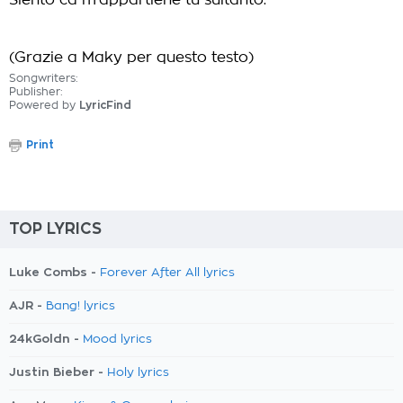
Siento ca m'appartiene tu sultanto.
(Grazie a Maky per questo testo)
Songwriters:
Publisher:
Powered by
LyricFind
Print
TOP LYRICS
Luke Combs -
Forever After All lyrics
AJR -
Bang! lyrics
24kGoldn -
Mood lyrics
Justin Bieber -
Holy lyrics