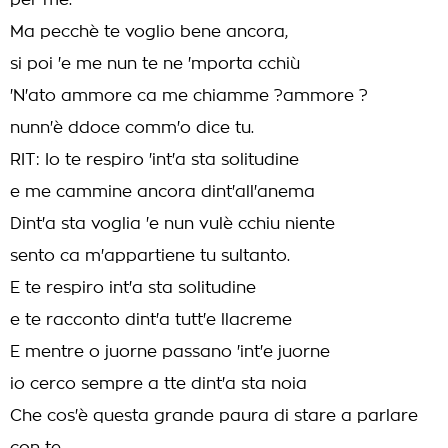
per me.
Ma pecchè te voglio bene ancora,
si poi 'e me nun te ne 'mporta cchiù
'N'ato ammore ca me chiamme ?ammore ?
nunn'è ddoce comm'o dice tu.
RIT: Io te respiro 'int'a sta solitudine
e me cammine ancora dint'all'anema
Dint'a sta voglia 'e nun vulè cchiu niente
sento ca m'appartiene tu sultanto.
E te respiro int'a sta solitudine
e te racconto dint'a tutt'e llacreme
E mentre o juorne passano 'int'e juorne
io cerco sempre a tte dint'a sta noia
Che cos'è questa grande paura di stare a parlare