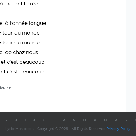
à ma petite réel
el à l'année longue
le tour du monde
le tour du monde
éel de chez nous
 et c'est beaucoup
 et c'est beaucoup
icFind
G
H
I
J
K
L
M
N
O
P
Q
R
S
LyricsMania.com - Copyright © 2026 - All Rights Reserved
Privacy Policy