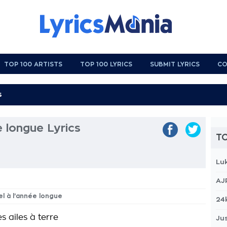
TOP 100 ARTISTS
TOP 100 LYRICS
SUBMIT LYRICS
CO
e longue Lyrics
TO
Lu
AJ
el à l'année longue
24
es ailes à terre
Jus