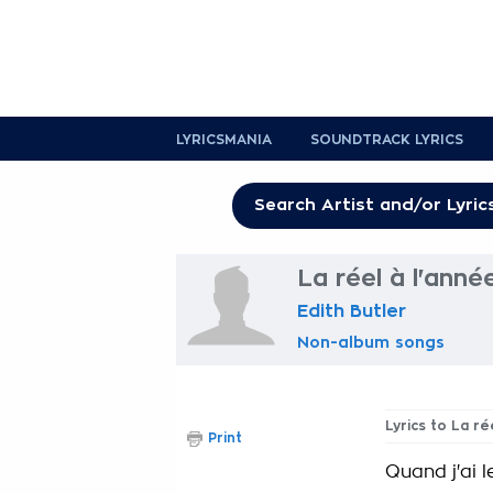
LYRICSMANIA
SOUNDTRACK LYRICS
La réel à l'anné
Edith Butler
Non-album songs
Lyrics to La ré
Print
Quand j'ai l