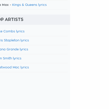
a Max -
Kings & Queens lyrics
P ARTISTS
e Combs lyrics
is Stapleton lyrics
ana Grande lyrics
 Smith lyrics
etwood Mac lyrics