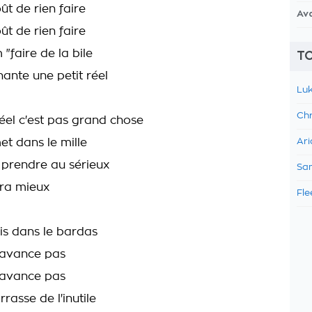
oût de rien faire
Av
oût de rien faire
 "faire de la bile
TO
ante une petit réel
Luk
Chr
réel c'est pas grand chose
et dans le mille
Ari
 prendre au sérieux
Sam
ra mieux
Fle
is dans le bardas
n'avance pas
n'avance pas
asse de l'inutile