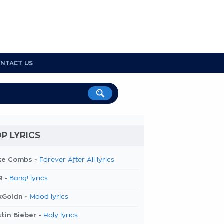
NTACT US
P LYRICS
ke Combs -
Forever After All lyrics
R -
Bang! lyrics
kGoldn -
Mood lyrics
tin Bieber -
Holy lyrics