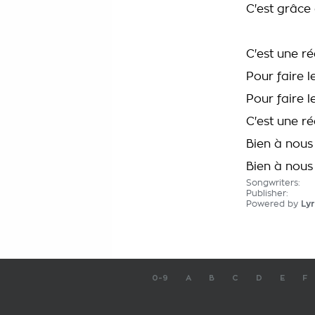
C'est grâce 
C'est une ré
Pour faire 
Pour faire 
C'est une r
Bien à nous
Bien à nous
Songwriters:
Publisher:
Powered by
Lyr
0-9
A
B
C
D
E
F