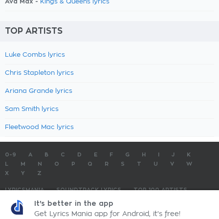
Ava Max -
Kings & Queens lyrics
TOP ARTISTS
Luke Combs lyrics
Chris Stapleton lyrics
Ariana Grande lyrics
Sam Smith lyrics
Fleetwood Mac lyrics
0-9
A
B
C
D
E
F
G
H
I
J
K
L
M
N
O
P
Q
R
S
T
U
V
W
X
Y
Z
LYRICSMANIA
SOUNDTRACK LYRICS
TOP 100 ARTISTS
TOP 100 LYRICS
SUBMIT LYRICS
CONTACT US
It's better in the app
Get Lyrics Mania app for Android, it's free!
LyricsMania.com - Copyright © 2026 - All Rights Reserved
Privacy Policy