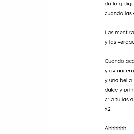
da lo q dig
cuando las 
Las mentir
y las verda
Cuando aca
y ay nacera
y una bella 
dulce y pri
cria tu las 
x2
Ahhhhhh