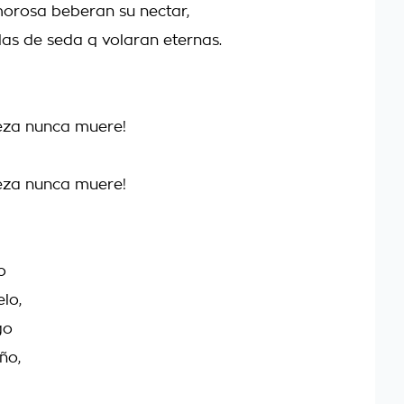
morosa beberan su nectar,
alas de seda q volaran eternas.
leza nunca muere!
leza nunca muere!
o
elo,
go
ño,