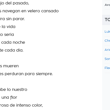
ejo del pasado,
Av
os navegan en velero cansado
ra sin parar.
TO
 la vida
Luk
o seria
Chr
e cada noche
te cada dia.
Ari
Sam
as mueren
Fle
es perduran para siempre.
be lo nuestro
 una flor
rosa de intenso color,