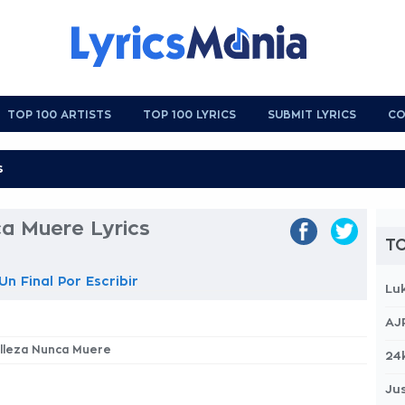
TOP 100 ARTISTS
TOP 100 LYRICS
SUBMIT LYRICS
CO
a Muere Lyrics
TO
n Final Por Escribir
Lu
AJ
elleza Nunca Muere
24
Jus