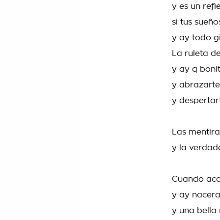
y es un refl
si tus sueñ
y ay todo gi
La ruleta de
y ay q bonit
y abrazart
y despertar
Las mentir
y la verdad
Cuando aca
y ay nacera
y una bella 