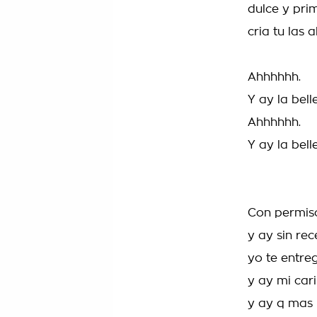
dulce y pri
cria tu las 
Ahhhhhh.
Y ay la bel
Ahhhhhh.
Y ay la bel
Con permis
y ay sin rec
yo te entre
y ay mi cari
y ay q mas