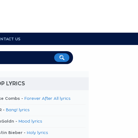
NTACT US
P LYRICS
ke Combs -
Forever After All lyrics
R -
Bang! lyrics
kGoldn -
Mood lyrics
tin Bieber -
Holy lyrics