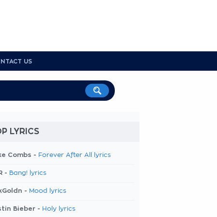
NTACT US
P LYRICS
ke Combs -
Forever After All lyrics
R -
Bang! lyrics
kGoldn -
Mood lyrics
tin Bieber -
Holy lyrics