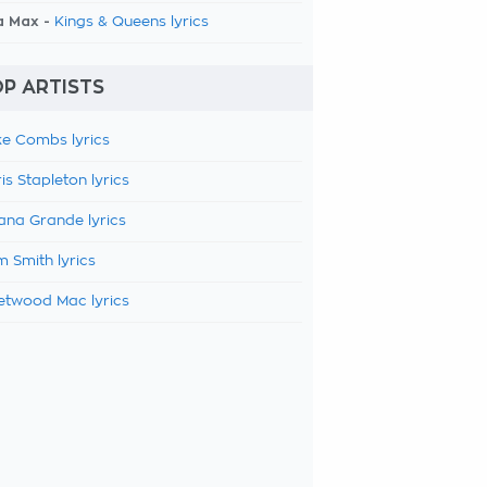
a Max -
Kings & Queens lyrics
P ARTISTS
e Combs lyrics
is Stapleton lyrics
ana Grande lyrics
 Smith lyrics
etwood Mac lyrics