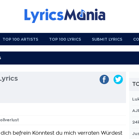
TOP 100 ARTISTS
TOP 100 LYRICS
SUBMIT LYRICS
CO
Lyrics
TO
Lu
AJ
ollverlust
24
dich befrein Könntest du mich verraten Würdest
Jus