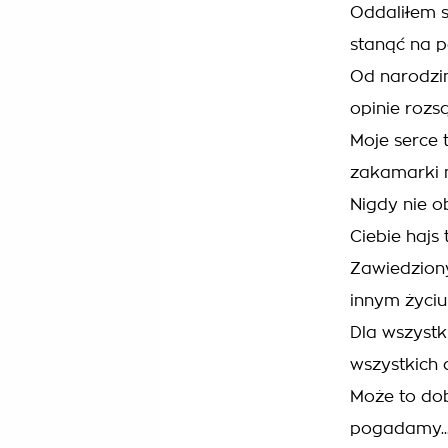
Oddaliłem s
stanąć na 
Od narodzin
opinie rozs
Moje serce 
zakamarki 
Nigdy nie ob
Ciebie hajs 
Zawiedziony
innym życiu
Dla wszystk
wszystkich
Może to dob
pogadamy..