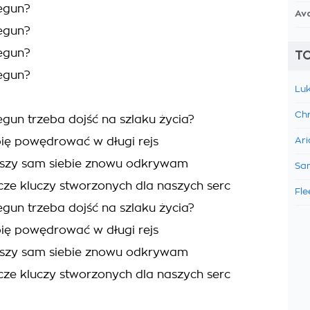
egun?
Av
egun?
egun?
TO
egun?
Luk
Chr
egun trzeba dojść na szlaku życia?
bię powędrować w długi rejs
Ari
iszy sam siebie znowu odkrywam
Sam
cze kluczy stworzonych dla naszych serc
Fle
egun trzeba dojść na szlaku życia?
bię powędrować w długi rejs
iszy sam siebie znowu odkrywam
cze kluczy stworzonych dla naszych serc