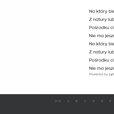
Na który bi
Z natury lu
Pośrodku c
Nie ma jesz
Na który bi
Z natury lu
Pośrodku c
Nie ma jesz
Powered by
Lyr
0-9
A
B
C
D
E
F