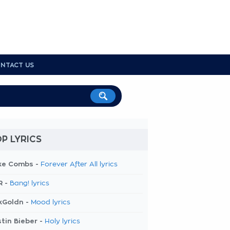
NTACT US
P LYRICS
ke Combs -
Forever After All lyrics
R -
Bang! lyrics
kGoldn -
Mood lyrics
tin Bieber -
Holy lyrics