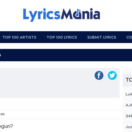
TOP 100 ARTISTS
TOP 100 LYRICS
SUBMIT LYRICS
CO
TO
Lu
AJ
pas
24
egun?
Jus