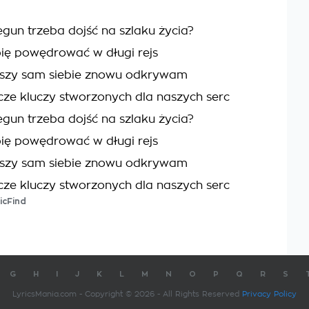
egun trzeba dojść na szlaku życia?
bię powędrować w długi rejs
iszy sam siebie znowu odkrywam
cze kluczy stworzonych dla naszych serc
egun trzeba dojść na szlaku życia?
bię powędrować w długi rejs
iszy sam siebie znowu odkrywam
cze kluczy stworzonych dla naszych serc
icFind
G
H
I
J
K
L
M
N
O
P
Q
R
S
LyricsMania.com - Copyright © 2026 - All Rights Reserved
Privacy Policy