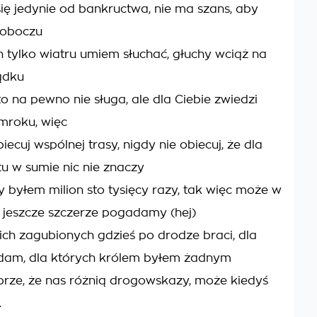
ię jedynie od bankructwa, nie ma szans, aby
poboczu
 tylko wiatru umiem słuchać, głuchy wciąż na
ądku
to na pewno nie sługa, ale dla Ciebie zwiedzi
mroku, więc
iecuj wspólnej trasy, nigdy nie obiecuj, że dla
tu w sumie nic nie znaczy
 byłem milion sto tysięcy razy, tak więc może w
 jeszcze szczerze pogadamy (hej)
ich zagubionych gdzieś po drodze braci, dla
 dam, dla których królem byłem żadnym
rze, że nas różnią drogowskazy, może kiedyś
.