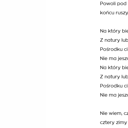
Powoli pod 
końcu ruszy
Na który bi
Z natury lu
Pośrodku c
Nie ma jesz
Na który bi
Z natury lu
Pośrodku c
Nie ma jesz
Nie wiem, c
cztery zimy