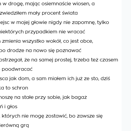
 w drogę, mając osiemnaście wiosen, a
zwiedziłem mały procent świata
jsc w mojej głowie nigdy nie zapomnę, tylko
niektórych przypadkiem nie wracać
 zmienia wszystko wokół, co jest obce,
po drodze na nowo się poznawać
 ostrzegał, że na samej prostej, trzeba też czasem
ię poodwracać
sca jak dom, a sam miałem ich już ze sto, dziś
a to schron
noszę na stałe przy sobie, jak bagaż
 i głos
 których nie mogę zostawić, bo zawsze się
nierówną grą