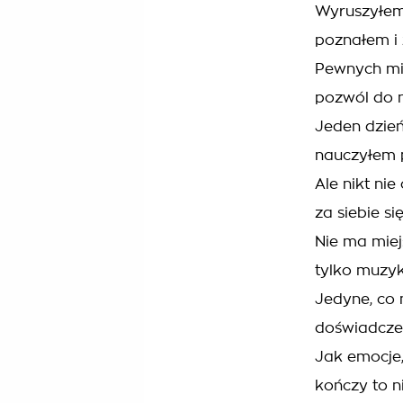
Wyruszyłem
poznałem i 
Pewnych mie
pozwól do 
Jeden dzień
nauczyłem 
Ale nikt nie
za siebie s
Nie ma miej
tylko muzyk
Jedyne, co 
doświadczeń
Jak emocje,
kończy to 