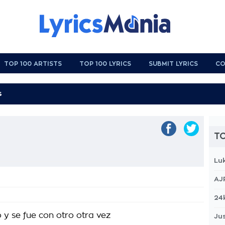
TOP 100 ARTISTS
TOP 100 LYRICS
SUBMIT LYRICS
CO
TO
Lu
AJ
24
 y se fue con otro otra vez
Jus