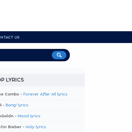
NTACT US
P LYRICS
ke Combs -
Forever After All lyrics
R -
Bang! lyrics
kGoldn -
Mood lyrics
tin Bieber -
Holy lyrics