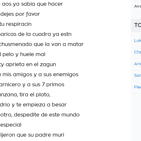
e aos ya sabia que hacer
Av
 dejes por favor
 tu respiracin
TO
aricas de la cuadra ya estn
Luk
 chusmenado que la van a matar
Chr
l pelo y huele mal
ty aprieta en el zagun
Ari
a a mis amigos y a sus enemigos
Sam
carnicero y a sus 7 primos
Fle
zana, tira el plato,
drio y te empieza a besar
n otro, despedite de este mundo
 especial
ijeron que su padre muri