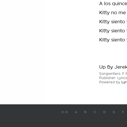
A los quinc
Kitty no me
Kitty siento
Kitty siento
Kitty siento 
Up By Jere
Songwriters: F
Publisher: Lyri
Powered by
Lyr
0-9
A
B
C
D
E
F