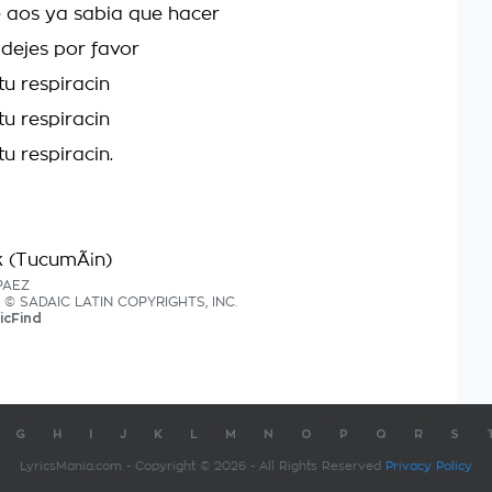
e aos ya sabia que hacer
 dejes por favor
 tu respiracin
 tu respiracin
tu respiracin.
k (TucumÃ¡n)
 PAEZ
cs © SADAIC LATIN COPYRIGHTS, INC.
icFind
G
H
I
J
K
L
M
N
O
P
Q
R
S
LyricsMania.com - Copyright © 2026 - All Rights Reserved
Privacy Policy