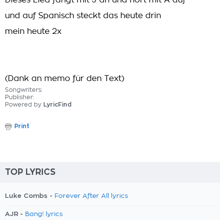
Dieses Lied fängt mit J an und hört mit A auf
und auf Spanisch steckt das heute drin
mein heute 2x
(Dank an memo für den Text)
Songwriters:
Publisher:
Powered by
LyricFind
Print
TOP LYRICS
Luke Combs -
Forever After All lyrics
AJR -
Bang! lyrics