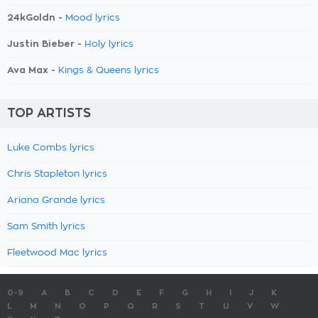
24kGoldn -
Mood lyrics
Justin Bieber -
Holy lyrics
Ava Max -
Kings & Queens lyrics
TOP ARTISTS
Luke Combs lyrics
Chris Stapleton lyrics
Ariana Grande lyrics
Sam Smith lyrics
Fleetwood Mac lyrics
0-9
A
B
C
D
E
F
G
H
I
J
K
L
M
N
O
P
Q
R
S
T
U
V
W