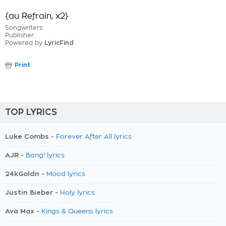
{au Refrain, x2}
Songwriters:
Publisher:
Powered by
LyricFind
Print
TOP LYRICS
Luke Combs -
Forever After All lyrics
AJR -
Bang! lyrics
24kGoldn -
Mood lyrics
Justin Bieber -
Holy lyrics
Ava Max -
Kings & Queens lyrics