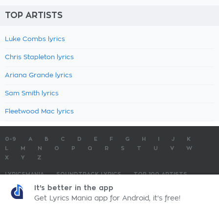
TOP ARTISTS
Luke Combs lyrics
Chris Stapleton lyrics
Ariana Grande lyrics
Sam Smith lyrics
Fleetwood Mac lyrics
0-9
A
B
C
D
E
F
G
H
I
J
K
L
M
N
O
P
Q
R
S
T
U
V
W
X
Y
Z
LYRICSMANIA
SOUNDTRACK LYRICS
TOP 100 ARTISTS
TOP 100 LYRICS
SUBMIT LYRICS
CONTACT US
It's better in the app
Get Lyrics Mania app for Android, it's free!
LyricsMania.com - Copyright © 2026 - All Rights Reserved
Privacy Policy