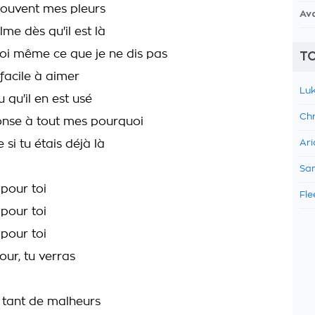
 souvent mes pleurs
Av
lme dès qu'il est là
moi même ce que je ne dis pas
TO
 facile à aimer
Luk
u qu'il en est usé
Chr
ponse à tout mes pourquoi
 si tu étais déjà là
Ari
Sam
 pour toi
Fle
 pour toi
 pour toi
our, tu verras
é tant de malheurs