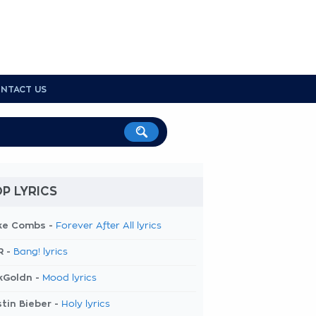
NTACT US
P LYRICS
ke Combs -
Forever After All lyrics
R -
Bang! lyrics
kGoldn -
Mood lyrics
tin Bieber -
Holy lyrics