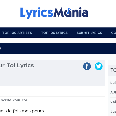
TOP 100 ARTISTS
TOP 100 LYRICS
SUBMIT LYRICS
CO
r Toi Lyrics
TO
Lu
AJ
e Garde Pour Toi
24
ant de fois mes peurs
Jus