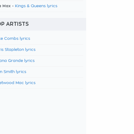
a Max -
Kings & Queens lyrics
P ARTISTS
e Combs lyrics
is Stapleton lyrics
ana Grande lyrics
 Smith lyrics
etwood Mac lyrics