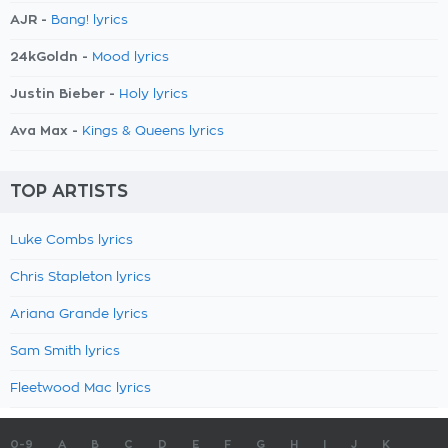
AJR -
Bang! lyrics
24kGoldn -
Mood lyrics
Justin Bieber -
Holy lyrics
Ava Max -
Kings & Queens lyrics
TOP ARTISTS
Luke Combs lyrics
Chris Stapleton lyrics
Ariana Grande lyrics
Sam Smith lyrics
Fleetwood Mac lyrics
0-9
A
B
C
D
E
F
G
H
I
J
K