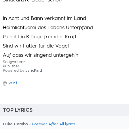
Singt uns're Lieder schon
In Acht und Bann verkannt im Land
Heimlichtuerei des Lebens Unterpfand
Gehüllt in Klänge fremder Kraft
Sind wir Futter für die Vögel
Auf dass wir singend untergeh'n
Songwriters:
Publisher:
Powered by
LyricFind
Print
TOP LYRICS
Luke Combs -
Forever After All lyrics