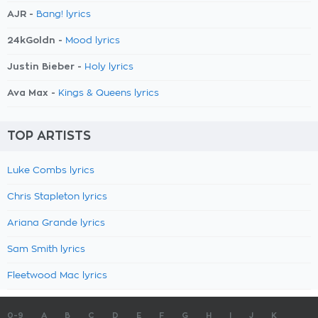
AJR -
Bang! lyrics
24kGoldn -
Mood lyrics
Justin Bieber -
Holy lyrics
Ava Max -
Kings & Queens lyrics
TOP ARTISTS
Luke Combs lyrics
Chris Stapleton lyrics
Ariana Grande lyrics
Sam Smith lyrics
Fleetwood Mac lyrics
0-9
A
B
C
D
E
F
G
H
I
J
K