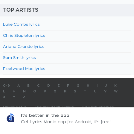
TOP ARTISTS
Luke Combs lyrics
Chris Stapleton lyrics
Ariana Grande lyrics
Sam Smith lyrics
Fleetwood Mac lyrics
0-9
A
B
C
D
E
F
G
H
I
J
K
L
M
N
O
P
Q
R
S
T
U
V
W
X
Y
Z
LYRICSMANIA
SOUNDTRACK LYRICS
TOP 100 ARTISTS
TOP 100 LYRICS
SUBMIT LYRICS
CONTACT US
It's better in the app
Get Lyrics Mania app for Android, it's free!
LyricsMania.com - Copyright © 2026 - All Rights Reserved
Privacy Policy