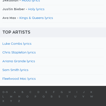
24kGoldn -
Mood lyrics
Justin Bieber -
Holy lyrics
Ava Max -
Kings & Queens lyrics
TOP ARTISTS
Luke Combs lyrics
Chris Stapleton lyrics
Ariana Grande lyrics
Sam Smith lyrics
Fleetwood Mac lyrics
0-9
A
B
C
D
E
F
G
H
I
J
K
L
M
N
O
P
Q
R
S
T
U
V
W
X
Y
Z