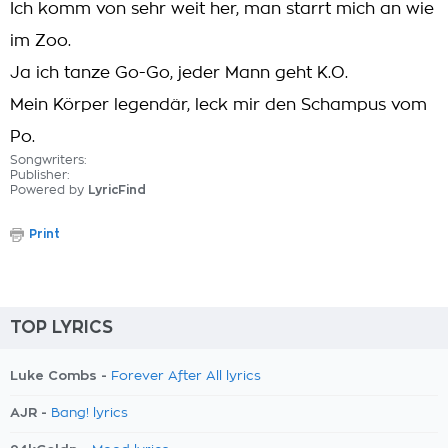
Ich komm von sehr weit her, man starrt mich an wie
im Zoo.
Ja ich tanze Go-Go, jeder Mann geht K.O.
Mein Körper legendär, leck mir den Schampus vom
Po.
Songwriters:
Publisher:
Powered by
LyricFind
Print
TOP LYRICS
Luke Combs -
Forever After All lyrics
AJR -
Bang! lyrics