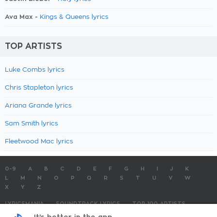
Ava Max -
Kings & Queens lyrics
TOP ARTISTS
Luke Combs lyrics
Chris Stapleton lyrics
Ariana Grande lyrics
Sam Smith lyrics
Fleetwood Mac lyrics
0-9
A
B
C
D
E
F
G
H
I
J
K
L
M
N
O
P
Q
R
S
T
U
V
W
X
Y
Z
LYRICSMANIA
SOUNDTRACK LYRICS
TOP 100 ARTISTS
TOP 100 LYRICS
SUBMIT LYRICS
CONTACT US