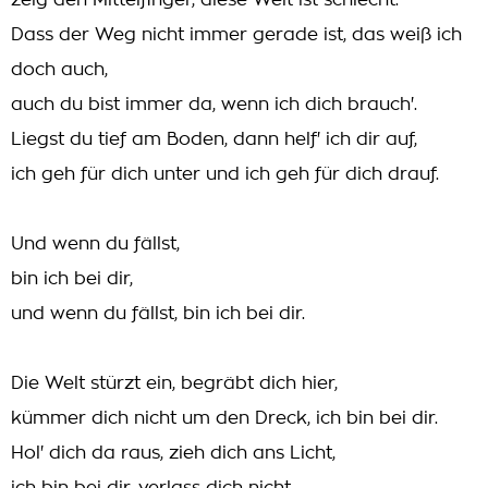
zeig den Mittelfinger, diese Welt ist schlecht.
Dass der Weg nicht immer gerade ist, das weiß ich
doch auch,
auch du bist immer da, wenn ich dich brauch'.
Liegst du tief am Boden, dann helf' ich dir auf,
ich geh für dich unter und ich geh für dich drauf.
Und wenn du fällst,
bin ich bei dir,
und wenn du fällst, bin ich bei dir.
Die Welt stürzt ein, begräbt dich hier,
kümmer dich nicht um den Dreck, ich bin bei dir.
Hol' dich da raus, zieh dich ans Licht,