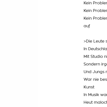
Kein Proble
Kein Proble
Kein Proble
auf
>Die Leute s
In Deutschl
Mit Studio 
Sondern irg
Und Jungs m
War nie bes
Kunst
In Musik war
Heut maloch