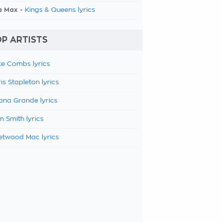
a Max -
Kings & Queens lyrics
P ARTISTS
e Combs lyrics
is Stapleton lyrics
ana Grande lyrics
 Smith lyrics
etwood Mac lyrics