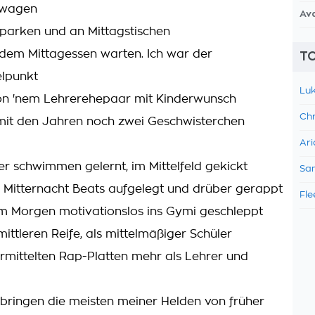
ewagen
Av
parken und an Mittagstischen
em Mittagessen warten. Ich war der
TO
elpunkt
Luk
on 'nem Lehrerehepaar mit Kinderwunsch
Chr
mit den Jahren noch zwei Geschwisterchen
Ari
er schwimmen gelernt, im Mittelfeld gekickt
Sam
h Mitternacht Beats aufgelegt und drüber gerappt
Fle
 Morgen motivationslos ins Gymi geschleppt
mittleren Reife, als mittelmäßiger Schüler
rmittelten Rap-Platten mehr als Lehrer und
bringen die meisten meiner Helden von früher