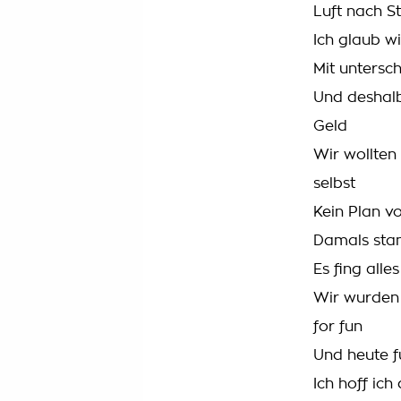
Luft nach S
Ich glaub wi
Mit untersc
Und deshalb
Geld
Wir wollten
selbst
Kein Plan v
Damals stan
Es fing alle
Wir wurden 
for fun
Und heute f
Ich hoff ic