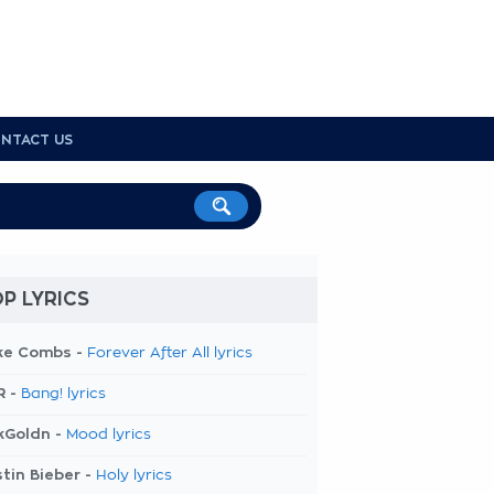
NTACT US
P LYRICS
ke Combs -
Forever After All lyrics
R -
Bang! lyrics
kGoldn -
Mood lyrics
tin Bieber -
Holy lyrics