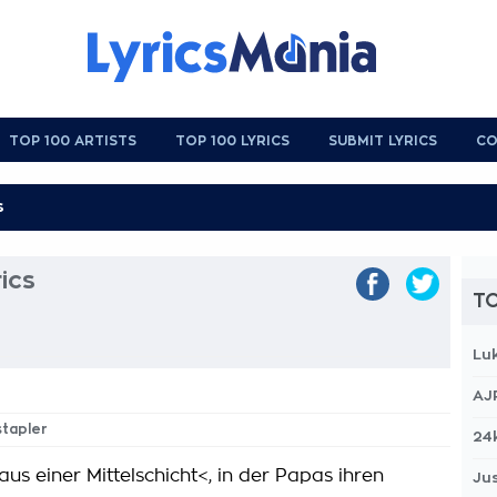
TOP 100 ARTISTS
TOP 100 LYRICS
SUBMIT LYRICS
CO
ics
TO
Lu
AJ
stapler
24
us einer Mittelschicht<, in der Papas ihren
Jus